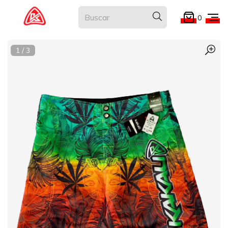
0
1
/
3